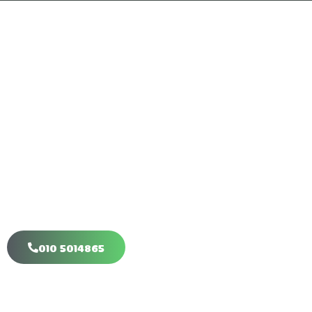
Klim-Boom.nl
Veilig, natuurlijk & Uitdagend
Stambank
Een bank uit een boomstam. Ideaal voor verhalenvertellers!
010 5014865