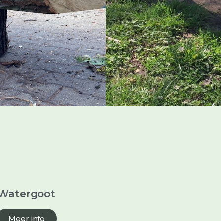
n
Watergoot
Meer info