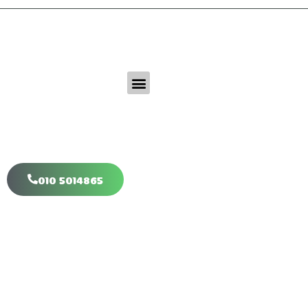
Klim-Boom.nl
Veilig, natuurlijk & Uitdagend
Klimboom - in de bast
Een ongeschilde klimboom
010 5014865