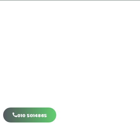
Klim-Boom.nl
Veilig, natuurlijk & Uitdagend
Wij zijn bereikbaar
U mag ons bellen of e-mailen.
Wij zijn bereikbaar en u graag van dienst.
010 5014865