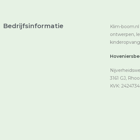
Bedrijfsinformatie
Klim-boom.nl 
ontwerpen, l
kinderopvange
Hoveniersbedr
Nijverheidswe
3161 GJ, Rhoo
KVK: 2424734
Contact