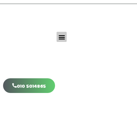
Klim-Boom.nl
Veilig, natuurlijk & Uitdagend
Offerte
Benieuwd naar de mogelijkheden om een klimboom te laten
leveren en plaatsen? Vraag nu een offerte aan.
010 5014865